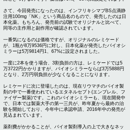
さて、今回発売になったのは、インフリキシマブBS点滴静
注用100mg「NK」という商品名のもので、発売したのは日
本化薬。もちろん、発売前の試験でオリジナルと比べて、
同等の主作用と副作用が確認されています。
一番気になるのは価格ですが、オリジナルのレミケード
が、1瓶が8万9536円に対し、日本化薬が発売したバイオシ
ミラーは5万9814円1、67%に設定されました。
一度に2本を使う場合、3割負担の方は、レミケードでは5
万3722円かかりますが、バイオシミラーならば3万5888円
となり、2万円弱負担が少なくなることになります。
レミケードに次に登場したのは、現在リウマチのバイオ製
剤の中で一番使われているエタネルセプト(エンブレル、フ
ァイザー製薬)です。これのバイオシミラーも、現在開発中
で、日本では製薬大手の第一三共が、昨年夏から最終の治
験を開始しており、今年中に承認申請、2016年中の発売が
見込まれています。
薬剤費がかかることが、バイオ製剤導入の上で大きなネッ