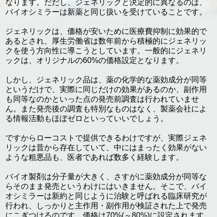
なります。だだし、ジェネリックと決定的に異なるのは、
バイオシミラーは新薬と同じ扱いを受けていることです。
ジェネリックは、価格が安いために医療費抑制に効果的で
あるとされ、厚生労働省は数年前から積極的にジェネリッ
クを使う方向性に導こうとしています。一般的にジェネリ
ックは、オリジナルの60%の価格設定となります。
しかし、ジェネリック品は、薬の化学的な薬効成分が同等
というだけで、実際に同じだけの効果があるのか、副作用
も同等なのかといった点の発売前調査は行われていませ
ん。また発売後の調査も特別なものはなく、製薬会社によ
る情報活動もほぼゼロといっていいでしょう。
ですからローコストで提供できるわけですが、実際ジェネ
リックは昔から存在していて、中にはまったく効果がない
ような粗悪品も、医者であれば数多く経験します。
バイオ製剤は分子量が大きく、さすがに薬効成分が同等な
らそのまま発売というわけにはいきません。そこで、バイ
オシミラーは新約と同じように治験と呼ばれる臨床研究が
行われ、しっかりと主作用・副作用が検証された上で発売
にこぎつけるのです。価格は70%(～80%)に設定されます。