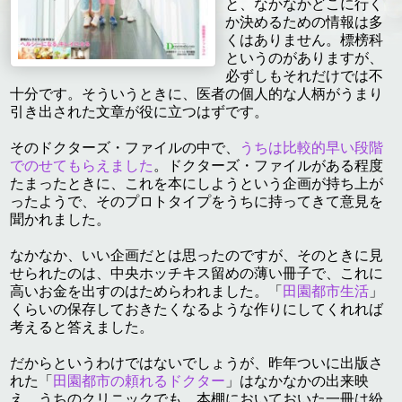
と、なかなかどこに行く
か決めるための情報は多
くはありません。標榜科
というのがありますが、
必ずしもそれだけでは不
十分です。そういうときに、医者の個人的な人柄がうまり
引き出された文章が役に立つはずです。
そのドクターズ・ファイルの中で、
うちは比較的早い段階
でのせてもらえました
。ドクターズ・ファイルがある程度
たまったときに、これを本にしようという企画が持ち上が
ったようで、そのプロトタイプをうちに持ってきて意見を
聞かれました。
なかなか、いい企画だとは思ったのですが、そのときに見
せられたのは、中央ホッチキス留めの薄い冊子で、これに
高いお金を出すのはためらわれました。「
田園都市生活
」
くらいの保存しておきたくなるような作りにしてくれれば
考えると答えました。
だからというわけではないでしょうが、昨年ついに出版さ
れた「
田園都市の頼れるドクター
」はなかなかの出来映
え。うちのクリニックでも、本棚においておいた一冊は紛