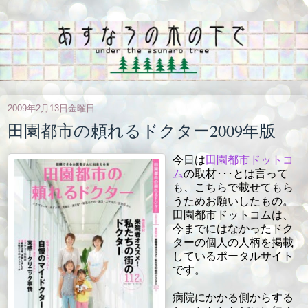
2009年2月13日金曜日
田園都市の頼れるドクター2009年版
今日は
田園都市ドットコ
ム
の取材･･･とは言って
も、こちらで載せてもら
うためお願いしたもの。
田園都市ドットコムは、
今までにはなかったドク
ターの個人の人柄を掲載
しているポータルサイト
です。
病院にかかる側からする