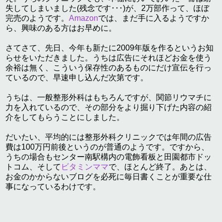
失してしまいました(残念です･･･)が、2万部作って、ほぼ
完売のようです。
Amazon
では、まだ手に入るようですか
ら、興味のある方はお早めに。
さてさて、先日、今年も新たに2009年版を作るというお知
らせをいただきました。うちは広告にそれほどお金を使う
余裕は無く、こういう保存性のあるものにだけ宣伝を行っ
ているので、早速申し込んだ次第です。
うちは、一般整形外科はもちろんですが、関節リウマチに
力を入れているので、その部分をより掘り下げた内容の紹
介をしてもらうことにしました。
だいたい、平均的には整形外科クリニックでは年間の広告
費は100万円前後というのが普通のようです。ですから、
うちの場合もセンター南駅構内の電飾看板と田園都市ドッ
トコム、そして
ビタミンママ
で、ほとんど終了。あとは、
お金のかからないブログを必死に毎日書くことが重要な仕
事になっているわけです。