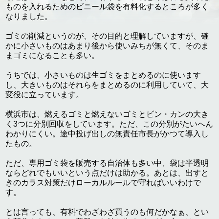
ものを入れるためのビニール袋を有料化するところが多く
なりました。
ゴミの削減というのが、その目的と理解していますが、確
かに小さいものはあまり後から使いみちが無くて、そのま
まゴミになることも多い。
うちでは、小さいものは生ゴミをまとめるのに使います
し、大きいものはそれらをまとめるのに利用していて、大
変役に立っています。
横浜市は、燃えるゴミと燃えないゴミとビン・カンの大き
く3つに分別回収をしています。ただ、この分別がたいへん
わかりにくい。途中投げ出しの無責任市長がかつて導入し
たもの。
ただ、専用ゴミ袋を販売する自治体も多い中、袋は半透明
ならどれでもいいという点だけは助かる。あとは、出すと
きのカラス対策だけローカルルールで守ればいいわけで
す。
とは言っても、有料でわざわざ買うのも何だかなぁ、とい