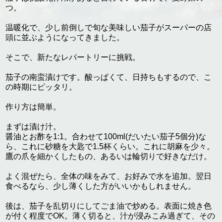
つ。
温暖化で、少し前倒しで旬な美味しい茄子がスーパーの店
頭に並ぶようになってきました。
そこで、新たなレパートリーに挑戦。
茄子の南蛮漬けです。酸っぱくて、日持ちもするので、こ
の時期にピッタリ。
作り方は簡単。
まずは漬け汁。
醤油とお酢を1:1。合わせて100ml(だいたい茄子5個分)な
ら、これに砂糖を大匙で1.5杯くらい。これに胡麻を少々。
鷹の爪を細かくしたもの、あるいは輪切りで好きなだけ。
よく混ぜたら、全体の味をみて、お好みで水を追加。翌日
食べるなら、少し薄くした方がいいかもしれません。
後は、茄子を乱切りにしてごま油で炒める。表面に焼き色
が付く程度でOK。薄く切ると、汁が浸みこみ過ぎて、その