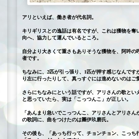
アリといえば、働き者が代名詞。
キリギリスとの逸話は有名ですが、これは獲物を奪
向へ、協力して運んでいるところ。
自分より大きくて重さもありそうな獲物を、阿吽の
者です。
ちなみに、2匹が引っ張り、1匹が押す感じなんです
り左に行ったりして、真っすぐには進めないのはご
さらにちなみにという話ですが、アリさんの歌とい
と思っていたら、実は「こっつんこ」が正しい。
「あんまり急いでこっつんこ、アリさんとアリさん
の歌詞に、曲をつけたのは團伊玖磨氏。
その後も、「あっち行って、チョンチョン、こっち