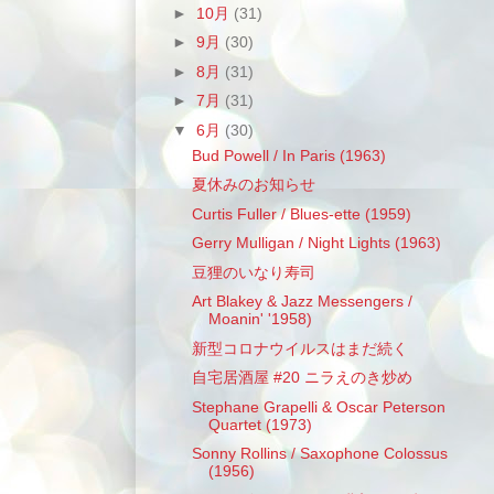
►
10月
(31)
►
9月
(30)
►
8月
(31)
►
7月
(31)
▼
6月
(30)
Bud Powell / In Paris (1963)
夏休みのお知らせ
Curtis Fuller / Blues-ette (1959)
Gerry Mulligan / Night Lights (1963)
豆狸のいなり寿司
Art Blakey & Jazz Messengers /
Moanin' '1958)
新型コロナウイルスはまだ続く
自宅居酒屋 #20 ニラえのき炒め
Stephane Grapelli & Oscar Peterson
Quartet (1973)
Sonny Rollins / Saxophone Colossus
(1956)