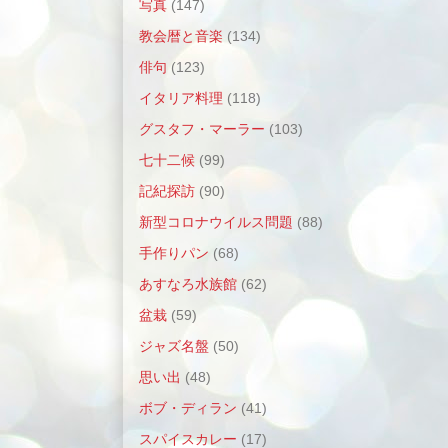
写真
(147)
教会暦と音楽
(134)
俳句
(123)
イタリア料理
(118)
グスタフ・マーラー
(103)
七十二候
(99)
記紀探訪
(90)
新型コロナウイルス問題
(88)
手作りパン
(68)
あすなろ水族館
(62)
盆栽
(59)
ジャズ名盤
(50)
思い出
(48)
ボブ・ディラン
(41)
スパイスカレー
(17)