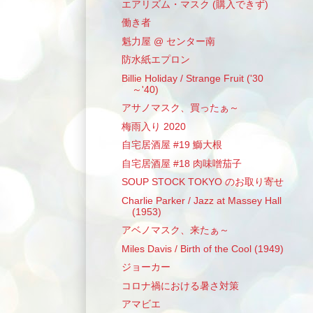
エアリズム・マスク (購入できず)
働き者
魁力屋 @ センター南
防水紙エプロン
Billie Holiday / Strange Fruit ('30
～'40)
アサノマスク、買ったぁ～
梅雨入り 2020
自宅居酒屋 #19 鰤大根
自宅居酒屋 #18 肉味噌茄子
SOUP STOCK TOKYO のお取り寄せ
Charlie Parker / Jazz at Massey Hall
(1953)
アベノマスク、来たぁ～
Miles Davis / Birth of the Cool (1949)
ジョーカー
コロナ禍における暑さ対策
アマビエ